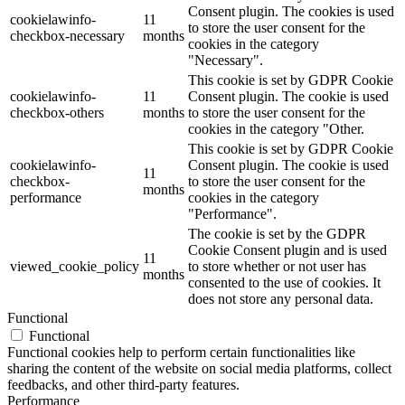
Consent plugin. The cookies is used
cookielawinfo-
11
to store the user consent for the
checkbox-necessary
months
cookies in the category
"Necessary".
This cookie is set by GDPR Cookie
cookielawinfo-
11
Consent plugin. The cookie is used
checkbox-others
months
to store the user consent for the
cookies in the category "Other.
This cookie is set by GDPR Cookie
cookielawinfo-
Consent plugin. The cookie is used
11
checkbox-
to store the user consent for the
months
performance
cookies in the category
"Performance".
The cookie is set by the GDPR
Cookie Consent plugin and is used
11
viewed_cookie_policy
to store whether or not user has
months
consented to the use of cookies. It
does not store any personal data.
Functional
Functional
Functional cookies help to perform certain functionalities like
sharing the content of the website on social media platforms, collect
feedbacks, and other third-party features.
Performance