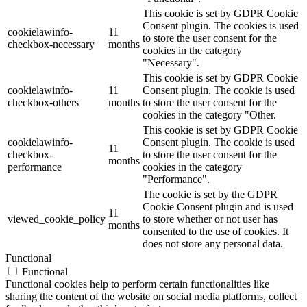
This cookie is set by GDPR Cookie
Consent plugin. The cookies is used
cookielawinfo-
11
to store the user consent for the
checkbox-necessary
months
cookies in the category
"Necessary".
This cookie is set by GDPR Cookie
cookielawinfo-
11
Consent plugin. The cookie is used
checkbox-others
months
to store the user consent for the
cookies in the category "Other.
This cookie is set by GDPR Cookie
cookielawinfo-
Consent plugin. The cookie is used
11
checkbox-
to store the user consent for the
months
performance
cookies in the category
"Performance".
The cookie is set by the GDPR
Cookie Consent plugin and is used
11
viewed_cookie_policy
to store whether or not user has
months
consented to the use of cookies. It
does not store any personal data.
Functional
Functional
Functional cookies help to perform certain functionalities like
sharing the content of the website on social media platforms, collect