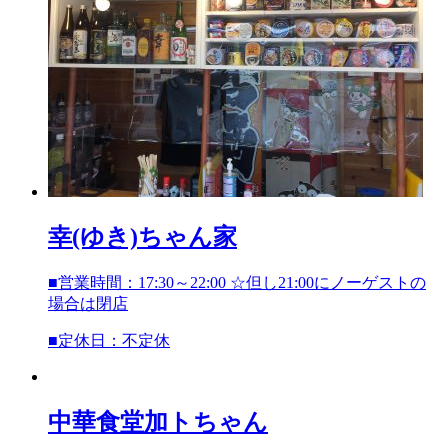
幸(ゆき)ちゃん家
■営業時間：17:30～22:00 ☆但し21:00にノーゲストの
場合は閉店
■定休日：不定休
中華食堂
加トちゃん